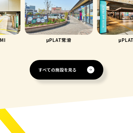
HIMI
μPLAT常滑
μP
すべての施設を見る