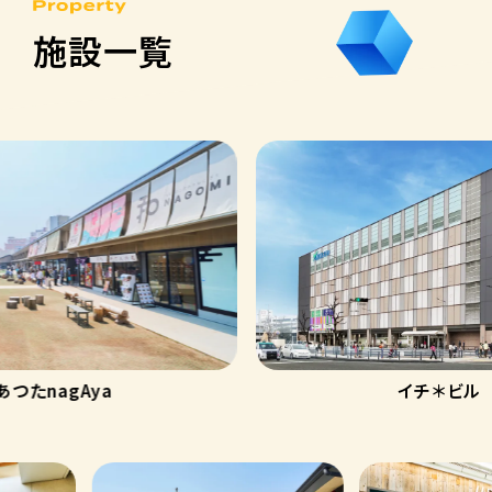
施設一覧
たnagAya
イチ＊ビル